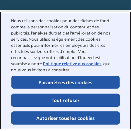
Nous utilisons des cookies pour des tâches de fond
comme la personnalisation du contenu et des
publicités, l'analyse du trafic et l'amélioration de nos
services. Nous utilisons également des cookies
Nous sommes à vos côtés
essentiels pour informer les employeurs des clics
effectués sur leurs offres d'emploi. Vous
Pour obtenir des réponses aux questions les plus courantes,
reconnaissez que votre utilisation d'Indeed est
consultez notre centre d'aide ou contactez-nous
soumise à notre
Politique relative aux cookies
, que
directement.
nous vous invitons à consulter.
Centre d'aide
Paramètres des cookies
Contacter l'assistance
Tout refuser
Autoriser tous les cookies
©
2026
•
Indeed